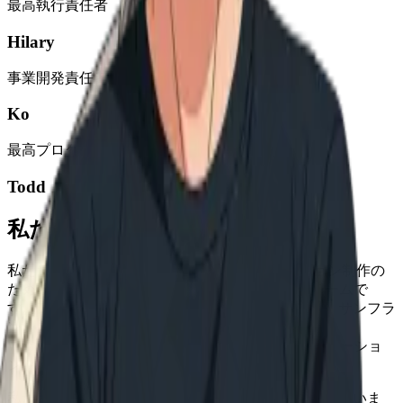
最高執行責任者
Hilary
事業開発責任者
Ko
最高プロダクト責任者
Todd
私たちのチーム
私たちは、プロフェッショナルな2Dアニメーション制作の
ための精密なAIツールを開発する、少数精鋭のチームで
す。アニメーター、エンジニア、研究者が集結し、サンフラ
ンシスコにルーツを持ちながら東京を拠点に活動。
WonderCanvasのような、次世代の生成描画・アニメーショ
ンツールを開発しています。
私たちは、結束力の強い制作クルーのように機能していま