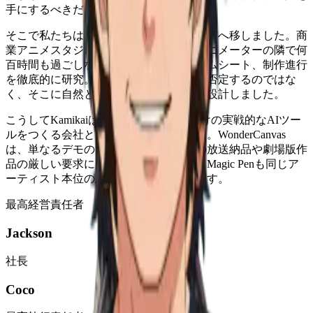
手にするべきだ」と。
そこで私たちは方針を転換し、拠点を東京へ移しました。商
業アニメスタジオの現場に入り込み、アニメーターの隣で何
百時間も過ごしながら、カット袋、タイムシート、制作進行
を徹底的に研究。既存のワークフローを否定するのではな
く、そこに自然と溶け込むプロダクトを設計しました。
こうしてKamikaiは、アニメスタジオ向けの実戦的なAIツー
ルをつくる会社として立ち上がりました。WonderCanvas
は、単なるデモのためではなく、毎週の放送納品や劇場版作
品の厳しい要求に応えるために作られ、Magic Penも同じア
ーティスト本位の思想から生まれています。
最高経営責任者
Jackson
社長
Coco