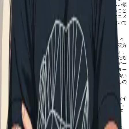
す。全員が顧客と直接向き合い、自律的に行動し、幅広い領
域でオーナーシップを発揮しています。品質に妥協すること
なくスピードを追求する日本の主要スタジオや独立系アニメ
ーターの方々に、すでに私たちのツールをご活用いただいて
います。
Kamikaiは、真剣に仕事に取り組み、率直に対話できる人々
のための場所です。私たちは、日本とシリコンバレー、双方
の文化を意識的に融合させています。「敬意」と「信頼」、
そして「率直なフィードバック」と「高速な実験」。私たち
は「つくる人」を何よりも重視します。アニメーター、アー
ティスト、エンジニア、そして領域を越境するクリエイター
たちが、挑戦と自己表現を推奨される環境です。互いに高い
基準を求め合うのは、人生をかけて取り組む価値のあるもの
を、本気で創り上げようとしているからです。
私たちの投資家は、アニメーションの未来を支える強固なイ
ンフラ構築というビジョンを共有するパートナーたちです。
Khosla Ventures、HF0、デジタルガレージ、スクウェア・エ
ニックスなどが参画しています。
私たちのビジョンやカルチャーに共感していただける方は、