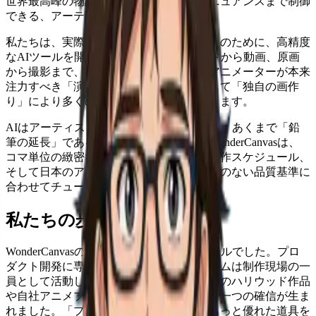
世界最高峰の物語を紡ぐために。微細なニュアンスまで制御
できる、アーティスト本位のAIを。
私たちは、実際のアニメ制作パイプラインのために、高精度
なAIツールを開発しています。レイアウトから動画、原画
から撮影まで、反復的な負荷を減らし、アニメーターが本来
注力すべき「演技」や「感情表現」、そして「独自の画作
り」により多くの時間を使えるよう支援します。
AIはアーティストを代替するものではなく、あくまで「鉛
筆の延長」であるべきです。だからこそWonderCanvasは、
コマ単位の緻密なワークフロー、厳しい制作スケジュール、
そして日本のアニメスタジオが求める妥協のない品質基準に
合わせてチューニングされています。
私たちの歩み
WonderCanvasの原型は、もともと社内ツールでした。プロ
ダクト開発に専念する以前、私たちのチームは制作現場の一
員として活動していました。しかし、数々のハリウッド作品
や自社アニメプロジェクトに携わる中で、一つの確信が生ま
れました。「プロのアーティストこそ、もっと優れた道具を