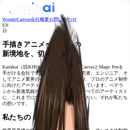
WonderCanvas
会社概要
お問い合わせ
EN
日
手描きアニメーションの
新境地を、切り拓く。
Kamikai（旧iKHOR Labs）は、WonderCanvasとMagic Penを
手がける会社です。アニメーター、研究者、エンジニア、そ
してアニメ業界のベテランたちが集まり、プロのアニメ制作
に向けたアーティスト本位のAIを開発しています。ベテラ
ンから新進気鋭のクリエイターまで、すべてのアーティスト
に、これまでにない表現の可能性を届けたい。それが私たち
の想いです。
私たちのミッション